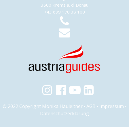
3500 Krems a. d. Donau
+43 699 170 38 100
© 2022 Copyright Monika Hauleitner •
AGB
•
Impressum
•
Datenschutzerklärung