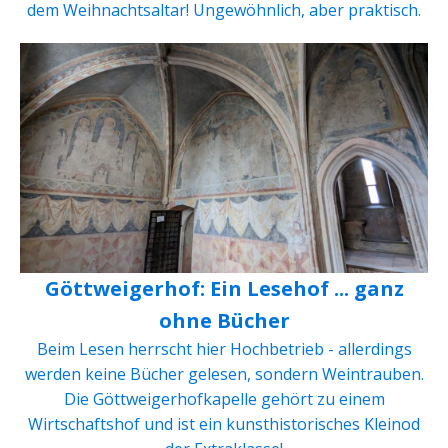
dem Weihnachtsaltar! Ungewöhnlich, aber praktisch.
Göttweigerhof: Ein Lesehof ... ganz
ohne Bücher
Beim Lesen herrscht hier Hochbetrieb - allerdings
werden keine Bücher gelesen, sondern Weintrauben.
Die Göttweigerhofkapelle gehört zu einem
Wirtschaftshof und ist ein kunsthistorisches Kleinod