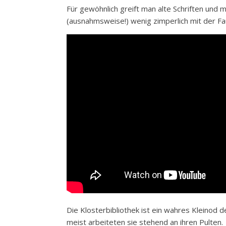
Für gewöhnlich greift man alte Schriften und m
(ausnahmsweise!) wenig zimperlich mit der Fau
Die Klosterbibliothek ist ein wahres Kleinod 
meist arbeiteten sie stehend an ihren Pulten.