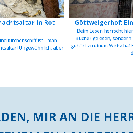
nachtsaltar in Rot-
Göttweigerhof: Ein
Beim Lesen herrscht hier
Bücher gelesen, sondern 
 und Kirchenschiff ist - man
gehört zu einem Wirtschafts
htsaltar! Ungewöhnlich, aber
d
ADEN, MIR AN DIE HE