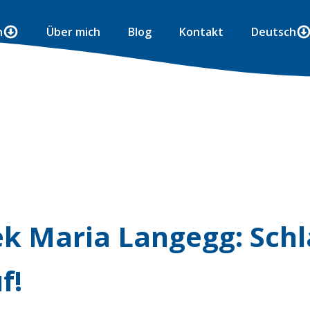
n
Über mich
Blog
Kontakt
Deutsch
ek Maria Langegg: Schl
f!