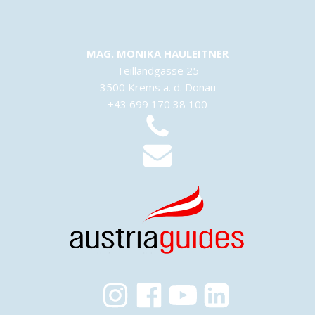
MAG. MONIKA HAULEITNER
Teillandgasse 25
3500 Krems a. d. Donau
+43 699 170 38 100