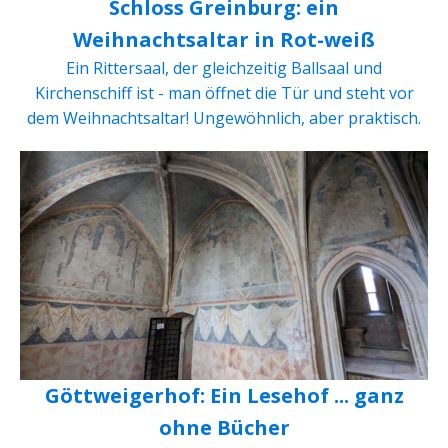
Schloss Greinburg: ein
Weihnachtsaltar in Rot-weiß
Ein Rittersaal, der gleichzeitig Ballsaal und
Kirchenschiff ist - man öffnet die Tür und steht vor
dem Weihnachtsaltar! Ungewöhnlich, aber praktisch.
Göttweigerhof: Ein Lesehof ... ganz
ohne Bücher